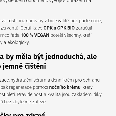
 je výsledkem odborného vývoje s důrazem na
á rostlinné suroviny v bio kvalitě, bez parfemace,
nzervantů. Certifikace
CPK a CPK BIO
zaručují
tímco řada
100 % VEGAN
potěší všechny, kteří
ky a ekologicky.
na by měla být jednoduchá, ale
 jemné čištění
nizace, hydratační sérum a denní krém pro ochranu
er pak regenerace pomocí
nočního krému
, který
st pleti. Pravidelnost a kvalita jsou základem, díky
ří bez zbytečné zátěže.
čky pro zdraví