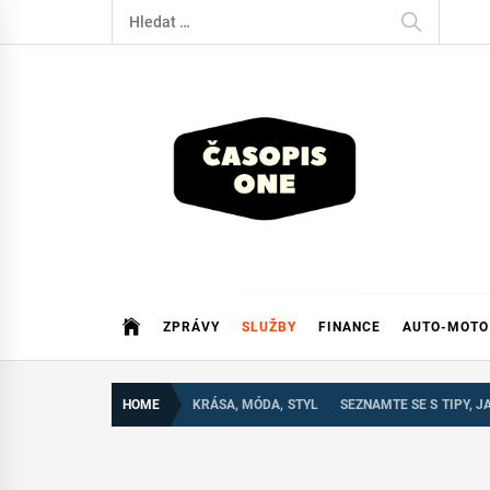
Skip
Vyhledávání
to
content
Casopisone.cz
ZPRÁVY
SLUŽBY
FINANCE
AUTO-MOTO
HOME
KRÁSA, MÓDA, STYL
SEZNAMTE SE S TIPY, 