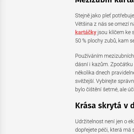
Stejně jako pleť potřebuj
Většina z nás se omezí n
kartáčky
jsou klíčem ke 
50 % plochy zubů, kam s
Používáním mezizubních 
dásní i kazům. Zpočátku 
několika dnech pravideln
svěžejší. Vybírejte správ
bylo čištění šetrné, ale úč
Krása skrytá v 
Udržitelnost není jen o ek
dopřejete péči, která m