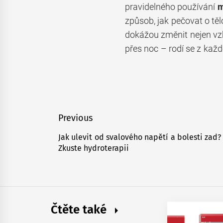
pravidelného používání
m
způsob, jak pečovat o těl
dokážou změnit nejen vzh
přes noc – rodí se z každ
Navigace
Previous
pro
Jak ulevit od svalového napětí a bolesti zad?
Previous
Zkuste hydroterapii
příspěvek
post:
Čtěte také