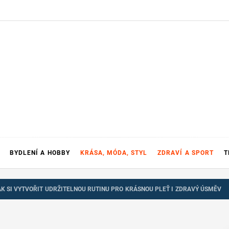
BYDLENÍ A HOBBY
KRÁSA, MÓDA, STYL
ZDRAVÍ A SPORT
T
JAK SI VYTVOŘIT UDRŽITELNOU RUTINU PRO KRÁSNOU PLEŤ I ZDRAVÝ ÚSMĚV