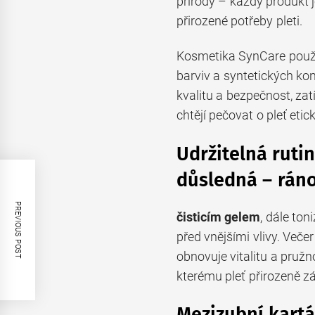
přírody – každý produkt
přirozené potřeby pleti.
Kosmetika SynCare použív
barviv a syntetických ko
kvalitu a bezpečnost, za
chtějí pečovat o pleť etic
Udržitelná ruti
důsledná – ráno
PREVIOUS POST
čisticím gelem
, dále to
před vnějšími vlivy. Več
obnovuje vitalitu a pružno
kterému pleť přirozeně zá
Mezizubní kartá