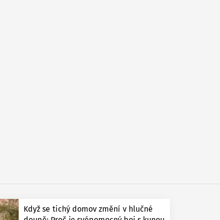
Když se tichý domov změní v hlučné
doupě: Proč je svépomocný boj s kunou