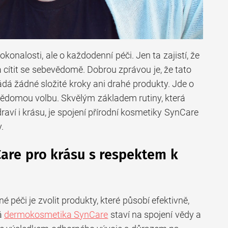
konalosti, ale o každodenní péči. Jen ta zajistí, že
cítit se sebevědomě. Dobrou zprávou je, že tato
ádá žádné složité kroky ani drahé produkty. Jde o
 vědomou volbu. Skvělým základem rutiny, která
aví i krásu, je spojení přírodní kosmetiky SynCare
.
are pro krásu s respektem k
é péči je zvolit produkty, které působí efektivně,
á
dermokosmetika SynCare
staví na spojení vědy a